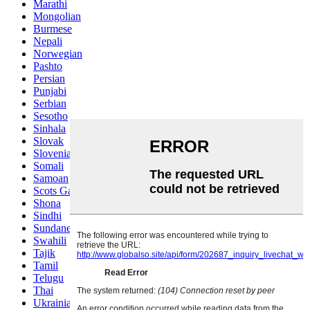
Marathi
Mongolian
Burmese
Nepali
Norwegian
Pashto
Persian
Punjabi
Serbian
Sesotho
Sinhala
Slovak
Slovenian
Somali
Samoan
Scots Gaelic
Shona
Sindhi
Sundanese
Swahili
Tajik
Tamil
Telugu
Thai
Ukrainian