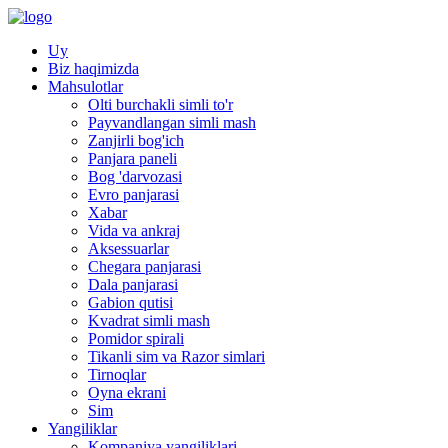
Uy
Biz haqimizda
Mahsulotlar
Olti burchakli simli to'r
Payvandlangan simli mash
Zanjirli bog'ich
Panjara paneli
Bog 'darvozasi
Evro panjarasi
Xabar
Vida va ankraj
Aksessuarlar
Chegara panjarasi
Dala panjarasi
Gabion qutisi
Kvadrat simli mash
Pomidor spirali
Tikanli sim va Razor simlari
Tirnoqlar
Oyna ekrani
Sim
Yangiliklar
Kompaniya yangiliklari