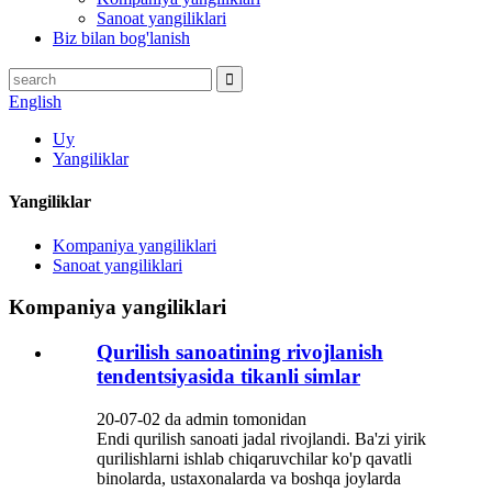
Sanoat yangiliklari
Biz bilan bog'lanish
English
Uy
Yangiliklar
Yangiliklar
Kompaniya yangiliklari
Sanoat yangiliklari
Kompaniya yangiliklari
Qurilish sanoatining rivojlanish
tendentsiyasida tikanli simlar
20-07-02 da admin tomonidan
Endi qurilish sanoati jadal rivojlandi. Ba'zi yirik
qurilishlarni ishlab chiqaruvchilar ko'p qavatli
binolarda, ustaxonalarda va boshqa joylarda