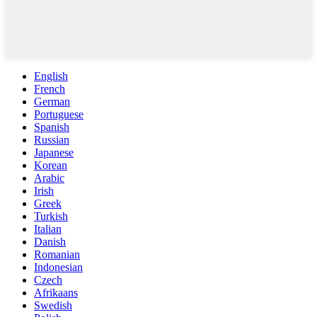
English
French
German
Portuguese
Spanish
Russian
Japanese
Korean
Arabic
Irish
Greek
Turkish
Italian
Danish
Romanian
Indonesian
Czech
Afrikaans
Swedish